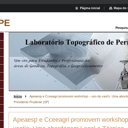
Página inicial
Mapa do 
PE
Pesquis
Início
Apeaesp e Cceeagri promovem workshop – uso de vant’s: Uma abord
Presidente Prudente (SP)
Apeaesp e Cceeagri promovem workshop