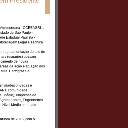
 em Presidente
 Agrimensura - CCEEAGRI, o
stado de São Paulo -
ade Estadual Paulista -
abordagem Legal e Técnica.
 de regulamentação do uso de
onais (usuários) possam
hecimento de novas
 áreas de ação e atuação dos
sura, Cartografia e
ntidades privadas e
 VANT, comunidade
vel Médio), empresas de
 Agrimensores, Engenheiros
e Nível Médio e demais
outubro de 2015, com o