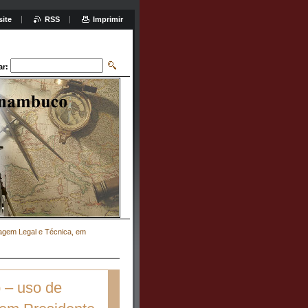
site
RSS
Imprimir
ar:
agem Legal e Técnica, em
 – uso de