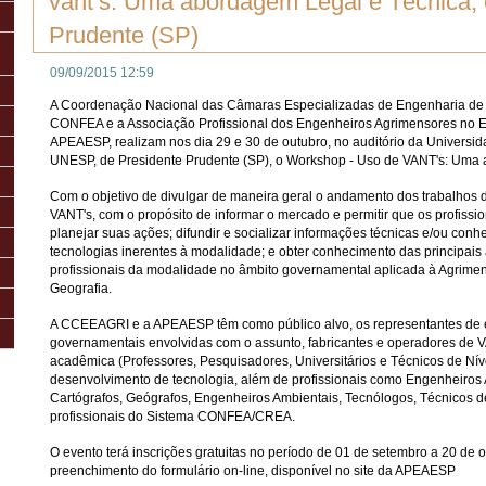
vant’s: Uma abordagem Legal e Técnica,
Prudente (SP)
09/09/2015 12:59
A Coordenação Nacional das Câmaras Especializadas de Engenharia de
CONFEA e a Associação Profissional dos Engenheiros Agrimensores no E
APEAESP, realizam nos dia 29 e 30 de outubro, no auditório da Universid
UNESP, de Presidente Prudente (SP), o Workshop - Uso de VANT's: Uma 
Com o objetivo de divulgar de maneira geral o andamento dos trabalhos
VANT's, com o propósito de informar o mercado e permitir que os profissi
planejar suas ações; difundir e socializar informações técnicas e/ou con
tecnologias inerentes à modalidade; e obter conhecimento das principais
profissionais da modalidade no âmbito governamental aplicada à Agrimen
Geografia.
A CCEEAGRI e a APEAESP têm como público alvo, os representantes de e
governamentais envolvidas com o assunto, fabricantes e operadores de
acadêmica (Professores, Pesquisadores, Universitários e Técnicos de Ní
desenvolvimento de tecnologia, além de profissionais como Engenheiros
Cartógrafos, Geógrafos, Engenheiros Ambientais, Tecnólogos, Técnicos d
profissionais do Sistema CONFEA/CREA.
O evento terá inscrições gratuitas no período de 01 de setembro a 20 de 
preenchimento do formulário on-line, disponível no site da APEAESP