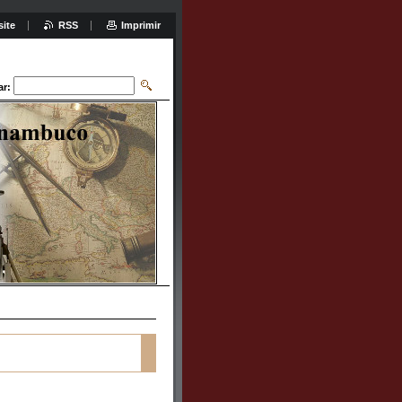
site
RSS
Imprimir
ar: