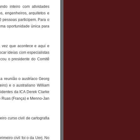
ndo inteiro com atividades
s, engenheiros, arquitetos e
00 pessoas participem. Para o
 uma oportunidade única para
ra vez que acontece e aqui e
ocar ideias com especialistas
licou o presidente do Comitê
da reunião o austríaco Georg
eiro) e o australiano William
sidentes da ICA Derek Clarke
nne Ruas (França) e Menno-Jan
ro curso civil de cartografia
rimeiro civil foi o da Uerj. No