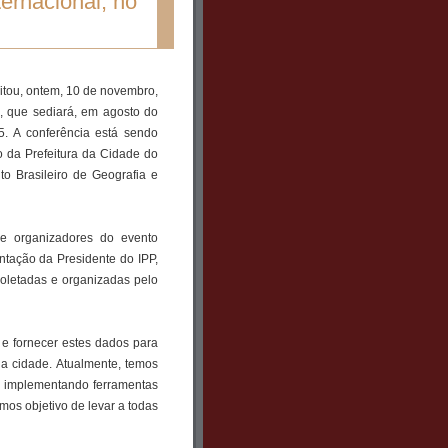
ternacional, no
sitou, ontem, 10 de novembro,
, que sediará, em agosto do
5. A conferência está sendo
o da Prefeitura da Cidade do
uto Brasileiro de Geografia e
 e organizadores do evento
ntação da Presidente do IPP,
letadas e organizadas pelo
 e fornecer estes dados para
na cidade. Atualmente, temos
, implementando ferramentas
os objetivo de levar a todas