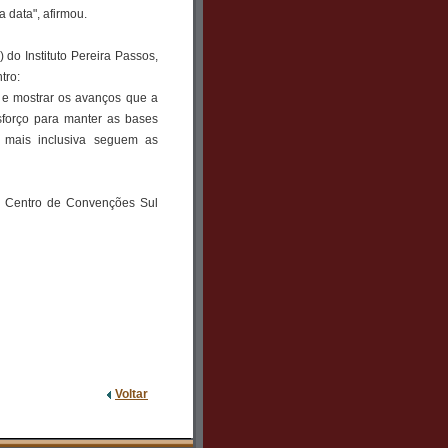
 data", afirmou.
do Instituto Pereira Passos,
tro:
 e mostrar os avanços que a
esforço para manter as bases
z mais inclusiva seguem as
no Centro de Convenções Sul
Voltar