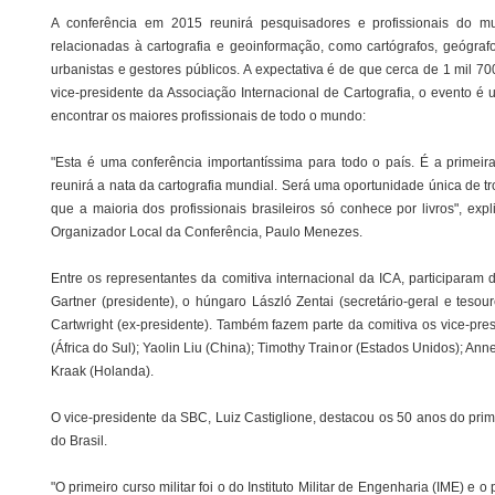
A conferência em 2015 reunirá pesquisadores e profissionais do mu
relacionadas à cartografia e geoinformação, como cartógrafos, geógrafo
urbanistas e gestores públicos. A expectativa é de que cerca de 1 mil 7
vice-presidente da Associação Internacional de Cartografia, o evento é
encontrar os maiores profissionais de todo o mundo:
"Esta é uma conferência importantíssima para todo o país. É a primei
reunirá a nata da cartografia mundial. Será uma oportunidade única de tr
que a maioria dos profissionais brasileiros só conhece por livros", exp
Organizador Local da Conferência, Paulo Menezes.
Entre os representantes da comitiva internacional da ICA, participaram 
Gartner (presidente), o húngaro László Zentai (secretário-geral e tesour
Cartwright (ex-presidente). Também fazem parte da comitiva os vice-pre
(África do Sul); Yaolin Liu (China); Timothy Trainor (Estados Unidos); A
Kraak (Holanda).
O vice-presidente da SBC, Luiz Castiglione, destacou os 50 anos do primei
do Brasil.
"O primeiro curso militar foi o do Instituto Militar de Engenharia (IME) e o p