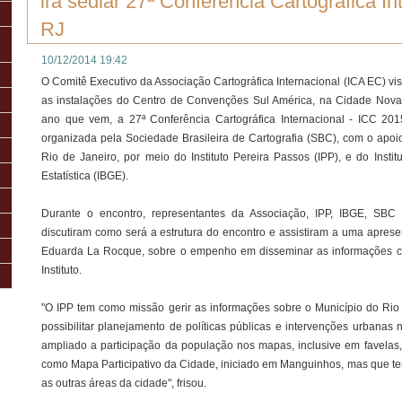
irá sediar 27ª Conferência Cartográfica In
RJ
10/12/2014 19:42
O Comitê Executivo da Associação Cartográfica Internacional (ICA EC) vi
as instalações do Centro de Convenções Sul América, na Cidade Nova
ano que vem, a 27ª Conferência Cartográfica Internacional - ICC 201
organizada pela Sociedade Brasileira de Cartografia (SBC), com o apoi
Rio de Janeiro, por meio do Instituto Pereira Passos (IPP), e do Instit
Estatística (IBGE).
Durante o encontro, representantes da Associação, IPP, IBGE, SBC
discutiram como será a estrutura do encontro e assistiram a uma aprese
Eduarda La Rocque, sobre o empenho em disseminar as informações co
Instituto.
"O IPP tem como missão gerir as informações sobre o Município do Rio
possibilitar planejamento de políticas públicas e intervenções urbanas 
ampliado a participação da população nos mapas, inclusive em favelas
como Mapa Participativo da Cidade, iniciado em Manguinhos, mas que tem
as outras áreas da cidade", frisou.