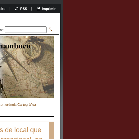
site
RSS
Imprimir
ar:
 Conferência Cartográfica
s de local que