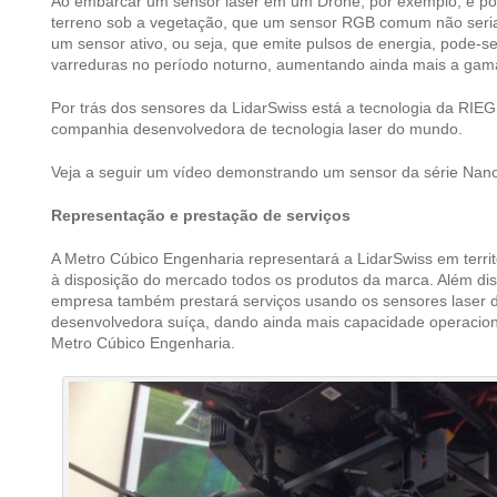
Ao embarcar um sensor laser em um Drone, por exemplo, é pos
terreno sob a vegetação, que um sensor RGB comum não seria 
um sensor ativo, ou seja, que emite pulsos de energia, pode-s
varreduras no período noturno, aumentando ainda mais a gama
Por trás dos sensores da LidarSwiss está a tecnologia da RIEG
companhia desenvolvedora de tecnologia laser do mundo.
Veja a seguir um vídeo demonstrando um sensor da série Nano
Representação e prestação de serviços
A Metro Cúbico Engenharia representará a LidarSwiss em territó
à disposição do mercado todos os produtos da marca. Além diss
empresa também prestará serviços usando os sensores laser 
desenvolvedora suíça, dando ainda mais capacidade operacion
Metro Cúbico Engenharia.