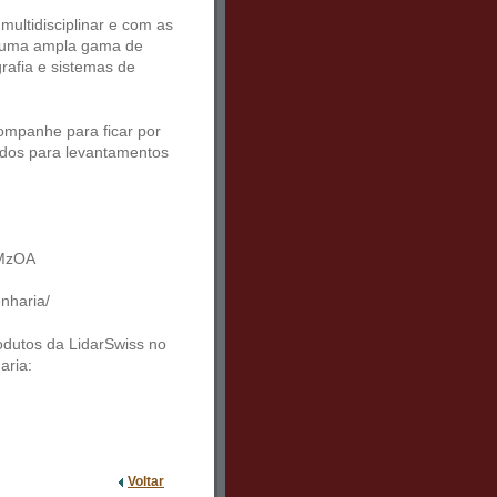
ultidisciplinar e com as
r uma ampla gama de
grafia e sistemas de
ompanhe para ficar por
ados para levantamentos
tMzOA
nharia/
odutos da LidarSwiss no
aria:
Voltar