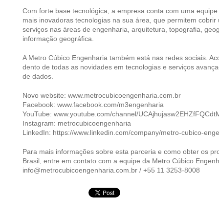
Com forte base tecnológica, a empresa conta com uma equipe m
mais inovadoras tecnologias na sua área, que permitem cobri
serviços nas áreas de engenharia, arquitetura, topografia, geo
informação geográfica.
A Metro Cúbico Engenharia também está nas redes sociais. Ac
dento de todas as novidades em tecnologias e serviços avanç
de dados.
Novo website: www.metrocubicoengenharia.com.br
Facebook: www.facebook.com/m3engenharia
YouTube: www.youtube.com/channel/UCAjhujasw2EHZfFQCd
Instagram: metrocubicoengenharia
LinkedIn: https://www.linkedin.com/company/metro-cubico-enge
Para mais informações sobre esta parceria e como obter os pr
Brasil, entre em contato com a equipe da Metro Cúbico Engenh
info@metrocubicoengenharia.com.br / +55 11 3253-8008