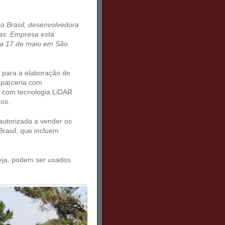
o Brasil, desenvolvedora
das. Empresa está
 a 17 de maio em São
 para a elaboração de
 parceria com
s com tecnologia LiDAR
os.
autorizada a vender os
Brasil, que incluem
eja, podem ser usados