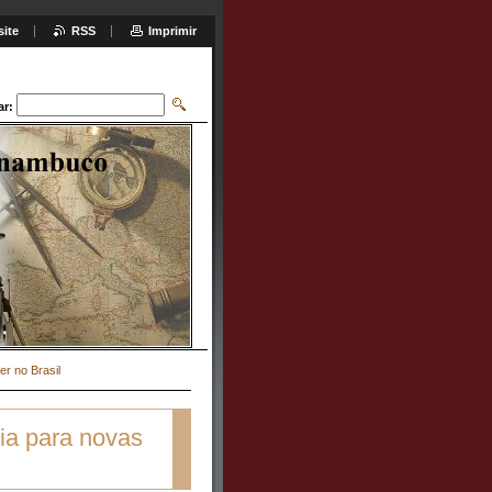
site
RSS
Imprimir
ar:
r no Brasil
ia para novas