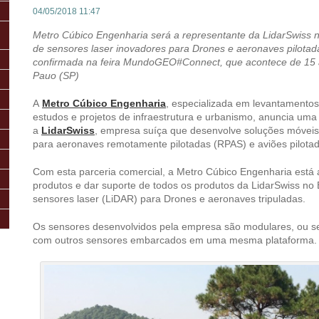
04/05/2018 11:47
Metro Cúbico Engenharia será a representante da LidarSwiss n
de sensores laser inovadores para Drones e aeronaves pilota
confirmada na feira MundoGEO#Connect, que acontece de 15
Pauo (SP)
A
Metro Cúbico Engenharia
, especializada em levantamentos
estudos e projetos de infraestrutura e urbanismo, anuncia uma
a
LidarSwiss
, empresa suíça que desenvolve soluções móvei
para aeronaves remotamente pilotadas (RPAS) e aviões pilotad
Com esta parceria comercial, a Metro Cúbico Engenharia está 
produtos e dar suporte de todos os produtos da LidarSwiss no 
sensores laser (LiDAR) para Drones e aeronaves tripuladas.
Os sensores desenvolvidos pela empresa são modulares, ou s
com outros sensores embarcados em uma mesma plataforma.