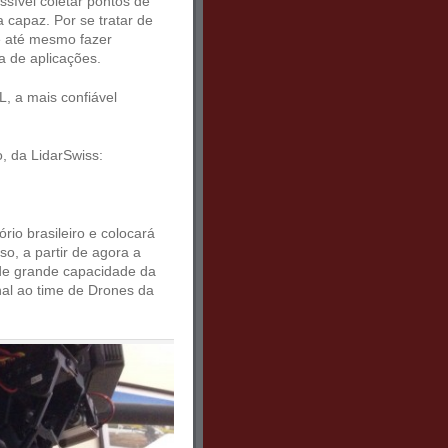
sível coletar pontos de
capaz. Por se tratar de
e até mesmo fazer
 de aplicações.
L, a mais confiável
, da LidarSwiss:
rio brasileiro e colocará
o, a partir de agora a
de grande capacidade da
al ao time de Drones da