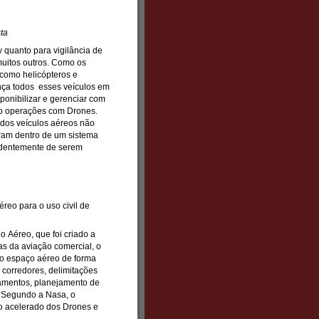
sta
 quanto para vigilância de
muitos outros. Como os
como helicópteros e
ça todos esses veículos em
ponibilizar e gerenciar com
do operações com Drones.
 dos veículos aéreos não
eram dentro de um sistema
pendentemente de serem
 Aéreo, que foi criado a
as da aviação comercial, o
no espaço aéreo de forma
 corredores, delimitações
namentos, planejamento de
. Segundo a Nasa, o
to acelerado dos Drones e