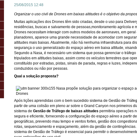
25/08/2015 12:48
Organizar o uso civil de Drones em baixas altitudes é o objetivo da propo
Muitas aplicações dos Drones têm sido criadas, desde o uso para Delivery
residências, buscas e salvamento de pessoas,monitoramento agrícola e 
Drones necessitam interagir com outros modelos de aeronaves, em geral 
planadores, aparece uma grande necessidade de acomodar com seguran
altitudes mais baixas. Atualmente, não há nenhuma infraestrutura para dis
segurança o uso generalizado do espaço aéreo em baixa altitude, visan
Segundo a Nasa, é necessário um sistema que possa gerenciar o tráfego
tripulados em altitudes baixas, assim como os veículos terrestres que op
constituído por estradas, pistas, sinais de parada, regras e luzes, inde
conduzidos ou não por pessoas.
Qual a solução proposta?
Após lições aprendidas com o bem sucedido sistema de Gestão de Tráfego
partir de uma colisão em pleno ar sobre o Grand Canyon nos primeiros di
sistema de
Gestão de Tráfego de baixas altitudes
permitiria operações 
segura e eficiente, fornecendo a configuração do espaço aéreo a partir de
geográficas, prevendo mau tempo e ventos fortes, gestão dos congestio
rotas, sequenciamento e espaçamento, além da gestão de contingências
sistema de Gestão de Tráfego é essencial para permitir o desenvolvimen