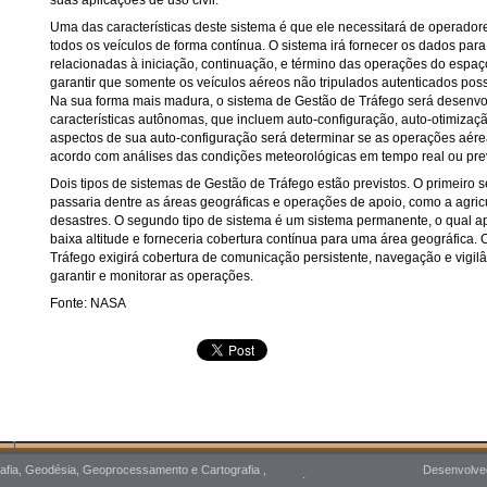
suas aplicações de uso civil.
Uma das características deste sistema é que ele necessitará de operado
todos os veículos de forma contínua. O sistema irá fornecer os dados para
relacionadas à iniciação, continuação, e término das operações do espa
garantir que somente os veículos aéreos não tripulados autenticados po
Na sua forma mais madura, o sistema de Gestão de Tráfego será desenvol
características autônomas, que incluem auto-configuração, auto-otimizaç
aspectos de sua auto-configuração será determinar se as operações aére
acordo com análises das condições meteorológicas em tempo real ou prev
Dois tipos de sistemas de Gestão de Tráfego estão previstos. O primeiro se
passaria dentre as áreas geográficas e operações de apoio, como a agricu
desastres. O segundo tipo de sistema é um sistema permanente, o qual a
baixa altitude e forneceria cobertura contínua para uma área geográfica.
Tráfego exigirá cobertura de comunicação persistente, navegação e vigilâ
garantir e monitorar as operações.
Fonte: NASA
afia, Geodésia, Geoprocessamento e Cartografia ,
Desenvolved
moto, Drones, VANT, Engenharia, Geotecnologias, Geomática,