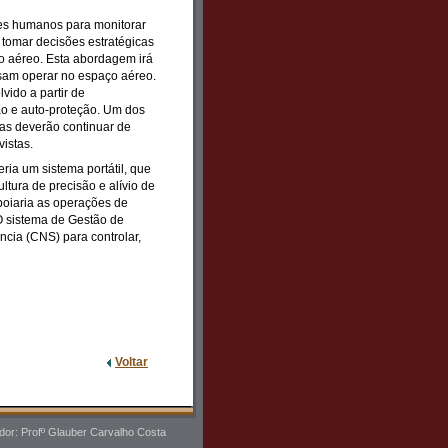
res humanos para monitorar
 tomar decisões estratégicas
ço aéreo. Esta abordagem irá
ssam operar no espaço aéreo.
vido a partir de
ão e auto-proteção. Um dos
as deverão continuar de
istas.
ria um sistema portátil, que
ltura de precisão e alívio de
poiaria as operações de
 O sistema de Gestão de
ncia (CNS) para controlar,
Voltar
or: Profº Glauber Carvalho Costa