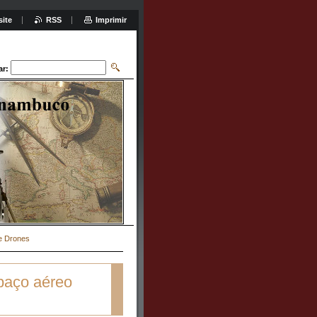
site
RSS
Imprimir
ar:
de Drones
paço aéreo