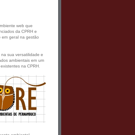
ambiente web que
enciados da CPRH e
e em geral na gestão
na sua versatilidade e
 dados ambientais em um
 existentes na CPRH.