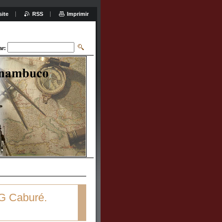
site
RSS
Imprimir
ar:
G Caburé.