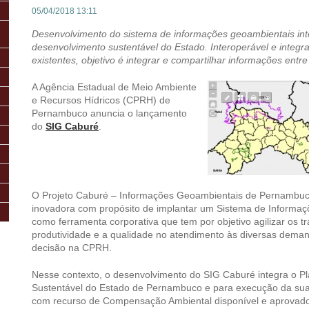
05/04/2018 13:11
Desenvolvimento do sistema de informações geoambientais int
desenvolvimento sustentável do Estado. Interoperável e integ
existentes, objetivo é integrar e compartilhar informações ent
A Agência Estadual de Meio Ambiente
e Recursos Hídricos (CPRH) de
Pernambuco anuncia o lançamento
do
SIG Caburé
.
O Projeto Caburé – Informações Geoambientais de Pernambuco
inovadora com propósito de implantar um Sistema de Informaç
como ferramenta corporativa que tem por objetivo agilizar os 
produtividade e a qualidade no atendimento às diversas dem
decisão na CPRH.
Nesse contexto, o desenvolvimento do SIG Caburé integra o P
Sustentável do Estado de Pernambuco e para execução da sua 
com recurso de Compensação Ambiental disponível e aprovad