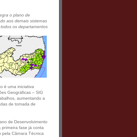
egra o plano de
rado aos demais sistemas
re todos os departamentos
 é uma iniciativa
ões Geográficas – SIG
trabalhos, aumentando a
andas de tomada de
lano de Desenvolvimento
primeira fase já conta
o pela Câmara Técnica