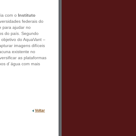
ria com o
Instituto
versidades federais do
 para ajudar no
ios do país. Segundo
 objetivo do AquaVant –
pturar imagens difíceis
acuna existente no
ersificar as plataformas
rpos d´água com mais
Voltar