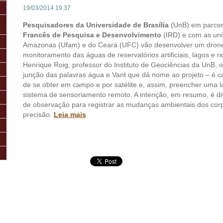
19/03/2014 19:37
Pesquisadores da Universidade de Brasília
(UnB) em parce
Francês de Pesquisa e Desenvolvimento
(IRD) e com as uni
Amazonas (Ufam) e do Ceará (UFC) vão desenvolver um drone
monitoramento das águas de reservatórios artificiais, lagos e r
Henrique Roig, professor do Instituto de Geociências da UnB, o
junção das palavras água e Vant que dá nome ao projeto – é ca
de se obter em campo e por satélite e, assim, preencher uma l
sistema de sensoriamento remoto. A intenção, em resumo, é div
de observação para registrar as mudanças ambientais dos co
precisão.
Leia mais