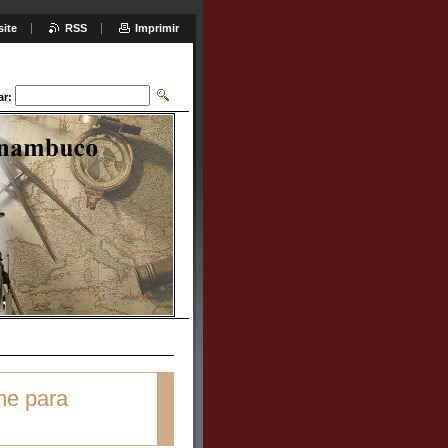
site
RSS
Imprimir
ar:
ne para